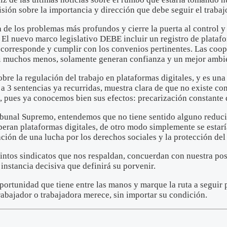
ión sobre la importancia y dirección que debe seguir el trabajo
de los problemas más profundos y cierre la puerta al control y
El nuevo marco legislativo DEBE incluir un registro de platafor
 corresponde y cumplir con los convenios pertinentes. Las coop
i muchos menos, solamente generan confianza y un mejor ambie
obre la regulación del trabajo en plataformas digitales, y es 
a 3 sentencias ya recurridas, muestra clara de que no existe con
s, pues ya conocemos bien sus efectos: precarización constante 
ibunal Supremo, entendemos que no tiene sentido alguno reducir 
 operan plataformas digitales, de otro modo simplemente se esta
ión de una lucha por los derechos sociales y la protección del 
tos sindicatos que nos respaldan, concuerdan con nuestra post
instancia decisiva que definirá su porvenir.
ortunidad que tiene entre las manos y marque la ruta a seguir p
abajador o trabajadora merece, sin importar su condición.