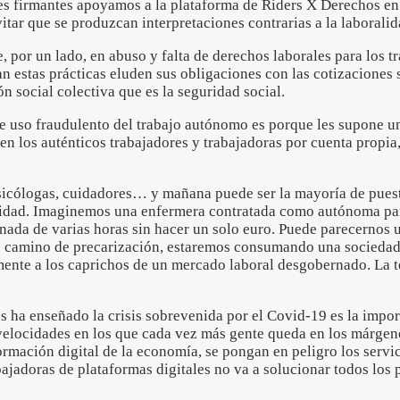
es firmantes apoyamos a la plataforma de Riders X Derechos en 
itar que se produzcan interpretaciones contrarias a la laboralid
 por un lado, en abuso y falta de derechos laborales para los tr
izan estas prácticas eluden sus obligaciones con las cotizacion
 social colectiva que es la seguridad social.
te uso fraudulento del trabajo autónomo es porque les supone un
n los auténticos trabajadores y trabajadoras por cuenta propia,
psicólogas, cuidadores… y mañana puede ser la mayoría de pues
idad. Imaginemos una enfermera contratada como autónoma para 
nada de varias horas sin hacer un solo euro. Puede parecernos 
e camino de precarización, estaremos consumando una sociedad 
camente a los caprichos de un mercado laboral desgobernado. La 
nos ha enseñado la crisis sobrevenida por el Covid-19 es la imp
 velocidades en los que cada vez más gente queda en los márgen
formación digital de la economía, se pongan en peligro los servi
bajadoras de plataformas digitales no va a solucionar todos los 