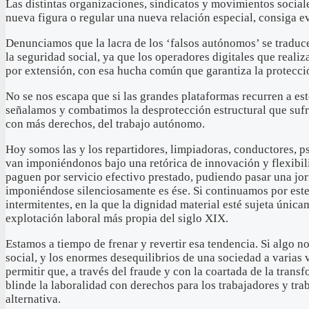
Las distintas organizaciones, sindicatos y movimientos social
nueva figura o regular una nueva relación especial, consiga ev
Denunciamos que la lacra de los ‘falsos autónomos’ se traduce,
la seguridad social, ya que los operadores digitales que real
por extensión, con esa hucha común que garantiza la protección
No se nos escapa que si las grandes plataformas recurren a es
señalamos y combatimos la desprotección estructural que sufre
con más derechos, del trabajo autónomo.
Hoy somos las y los repartidores, limpiadoras, conductores, 
van imponiéndonos bajo una retórica de innovación y flexibil
paguen por servicio efectivo prestado, pudiendo pasar una jor
imponiéndose silenciosamente es ése. Si continuamos por est
intermitentes, en la que la dignidad material esté sujeta úni
explotación laboral más propia del siglo XIX.
Estamos a tiempo de frenar y revertir esa tendencia. Si algo 
social, y los enormes desequilibrios de una sociedad a varias
permitir que, a través del fraude y con la coartada de la trans
blinde la laboralidad con derechos para los trabajadores y tra
alternativa.